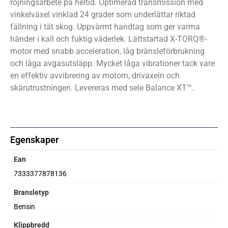
röjningsarbete på heltid. Optimerad transmission med
vinkelväxel vinklad 24 grader som underlättar riktad
fällning i tät skog. Uppvärmt handtag som ger varma
händer i kall och fuktig väderlek. Lättstartad X-TORQ®-
motor med snabb acceleration, låg bränsleförbrukning
och låga avgasutsläpp. Mycket låga vibrationer tack vare
en effektiv avvibrering av motorn, drivaxeln och
skärutrustningen. Levereras med sele Balance XT™.
Egenskaper
Ean
7333377878136
Bransletyp
Bensin
Klippbredd