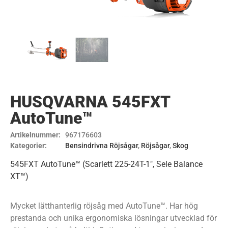
HUSQVARNA 545FXT
AutoTune™
Artikelnummer:
967176603
Kategorier:
Bensindrivna Röjsågar
,
Röjsågar
,
Skog
545FXT AutoTune™ (Scarlett 225-24T-1″, Sele Balance
XT™)
Mycket lätthanterlig röjsåg med AutoTune™. Har hög
prestanda och unika ergonomiska lösningar utvecklad för