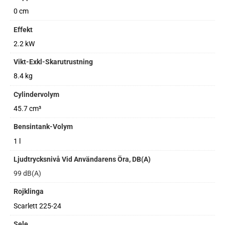
0 cm
Effekt
2.2 kW
Vikt-Exkl-Skarutrustning
8.4 kg
Cylindervolym
45.7 cm³
Bensintank-Volym
1 l
Ljudtrycksnivå Vid Användarens Öra, DB(A)
99 dB(A)
Rojklinga
Scarlett 225-24
Sele