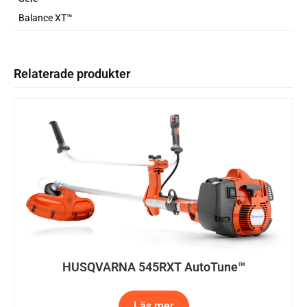
Balance XT™
Relaterade produkter
HUSQVARNA 545RXT AutoTune™
Läs mer