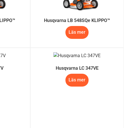
KLIPPO™
Husqvarna LB 548SQe KLIPPO™
Läs mer
7V
Husqvarna LC 347VE
Läs mer