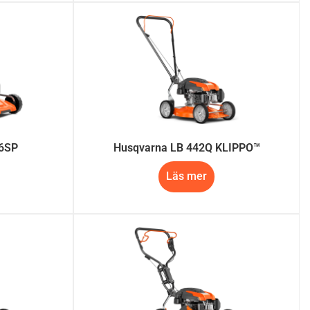
6SP
Husqvarna LB 442Q KLIPPO™
Läs mer