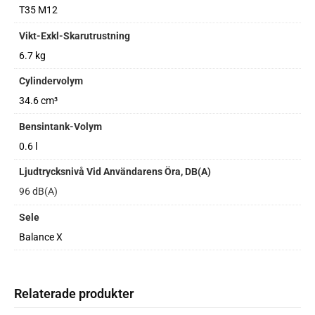
T35 M12
Vikt-Exkl-Skarutrustning
6.7 kg
Cylindervolym
34.6 cm³
Bensintank-Volym
0.6 l
Ljudtrycksnivå Vid Användarens Öra, DB(A)
96 dB(A)
Sele
Balance X
Relaterade produkter