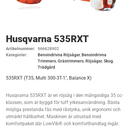
Husqvarna 535RXT
Artikelnummer:
966628902
Kategorier:
Bensindrivna Röjsågar
,
Bensindrivna
Trimmers
,
Grästrimmers
,
Röjsågar
,
Skog
,
Trädgård
535RXT (T35, Multi 300-3T-1″, Balance X)
Husqvarna 535RXT är en röjsåg i den mångsidiga 35 cc-
klassen, som är byggd för tuff yrkesanvändning. Bästa
möjliga prestanda fås med råstyrka, unik ergonomi och
utmärkt hållbarhet. Maskinen är utrustad med
komfortpaket där LowVib® och komforthandtag ingår.