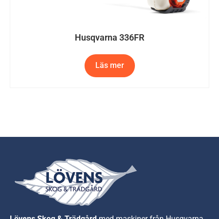
Husqvarna 336FR
Läs mer
Lövens Skog & Trädgård
med maskiner från Husqvarna.