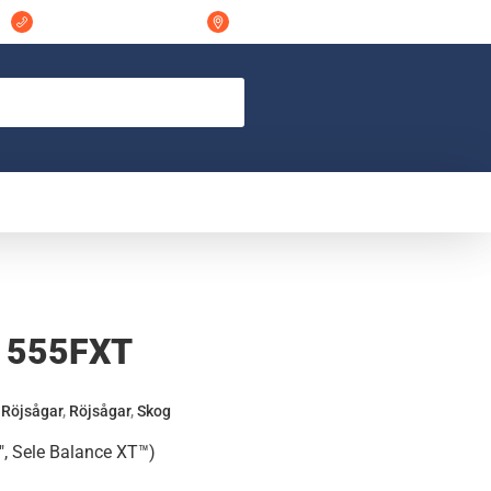
044-311848
Östra Vramsvägen 7 298 32, Tollarp
 555FXT
 Röjsågar
,
Röjsågar
,
Skog
″, Sele Balance XT™)