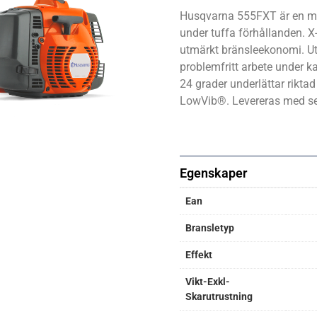
Husqvarna 555FXT är en myck
under tuffa förhållanden. 
utmärkt bränsleekonomi. U
problemfritt arbete under ka
24 grader underlättar riktad
LowVib®. Levereras med se
Egenskaper
Ean
Bransletyp
Effekt
Vikt-Exkl-
Skarutrustning