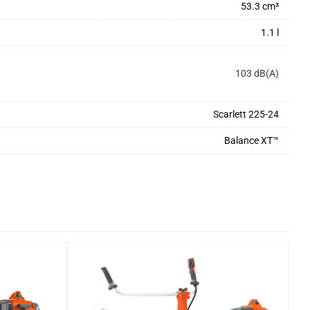
53.3 cm³
1.1 l
103 dB(A)
Scarlett 225-24
Balance XT™