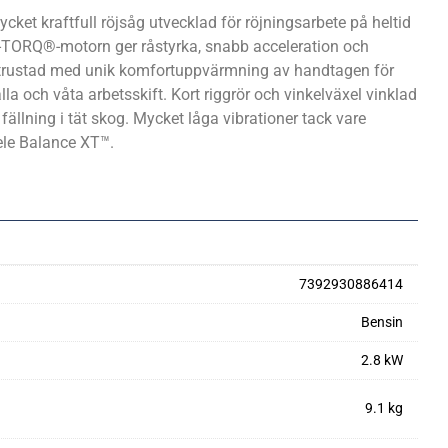
et kraftfull röjsåg utvecklad för röjningsarbete på heltid
X-TORQ®-motorn ger råstyrka, snabb acceleration och
trustad med unik komfortuppvärmning av handtagen för
lla och våta arbetsskift. Kort riggrör och vinkelväxel vinklad
 fällning i tät skog. Mycket låga vibrationer tack vare
le Balance XT™.
7392930886414
Bensin
2.8 kW
9.1 kg