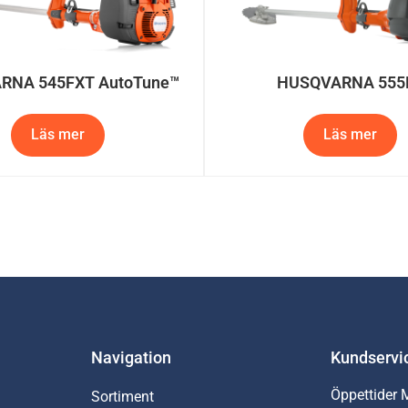
RNA 545FXT AutoTune™
HUSQVARNA 555
Läs mer
Läs mer
Navigation
Kundservi
Öppettider 
Sortiment