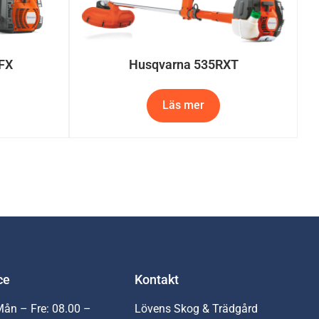
FX
Husqvarna 535RXT
Läs mer
ce
Kontakt
Mån – Fre: 08.00 –
Lövens Skog & Trädgård