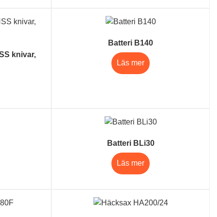
Batteri B140
S knivar,
Läs mer
Batteri BLi30
Läs mer