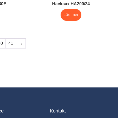
80F
Häcksax HA200/24
Läs mer
40
41
→
ce
Kontakt