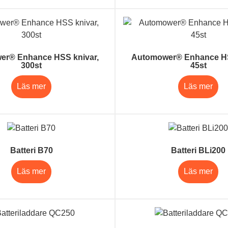
er® Enhance HSS knivar,
Automower® Enhance HS
300st
45st
Läs mer
Läs mer
Batteri B70
Batteri BLi200
Läs mer
Läs mer