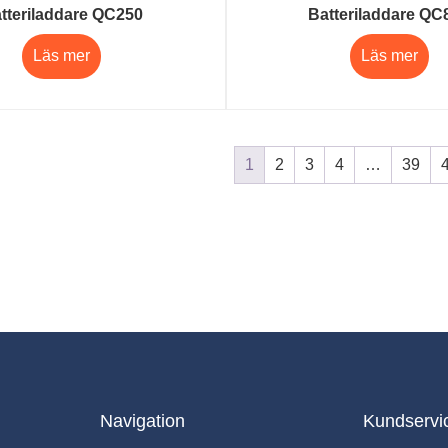
tteriladdare QC250
Batteriladdare QC
Läs mer
Läs mer
1
2
3
4
…
39
Navigation
Kundservi