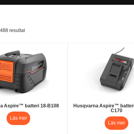
488 resultat
a Aspire™ batteri 18-B108
Husqvarna Aspire™ batteri
C170
Läs mer
Läs mer