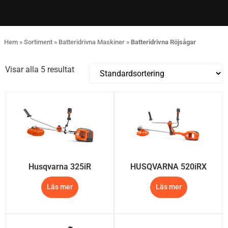
Hem
»
Sortiment
»
Batteridrivna Maskiner
»
Batteridrivna Röjsågar
Visar alla 5 resultat
Husqvarna 325iR​
HUSQVARNA 520iRX
Läs mer
Läs mer