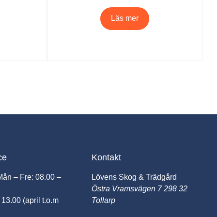
Läs mer
ce
Kontakt
Mån – Fre: 08.00 –
Lövens Skog & Trädgård
Östra Vramsvägen 7 298 32
 13.00 (april t.o.m
Tollarp