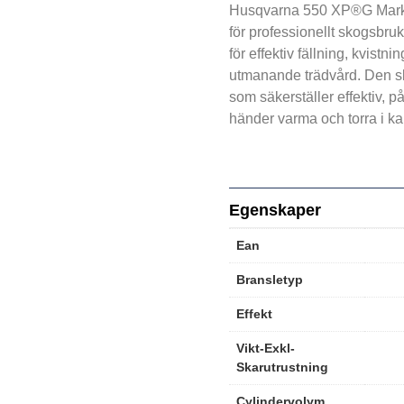
Husqvarna 550 XP®G Mark I
för professionellt skogsbruk
för effektiv fällning, kvist
utmanande trädvård. Den 
som säkerställer effektiv, 
händer varma och torra i kal
Egenskaper
Ean
Bransletyp
Effekt
Vikt-Exkl-
Skarutrustning
Cylindervolym