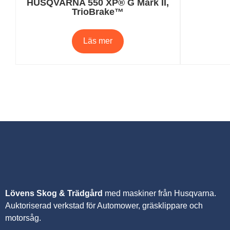
HUSQVARNA 550 XP® G Mark II,
TrioBrake™
Läs mer
Lövens Skog & Trädgård
med maskiner från Husqvarna.
A
uktoriserad verkstad för Automower, gräsklippare och
motorsåg.