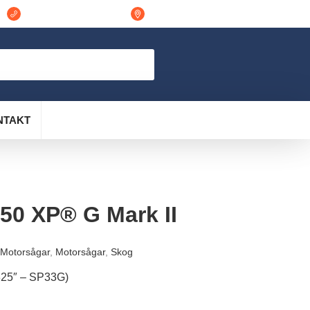
044-311848
Östra Vramsvägen 7 298 32, Tollarp
NTAKT
50 XP® G Mark II
 Motorsågar
,
Motorsågar
,
Skog
.325″ – SP33G)