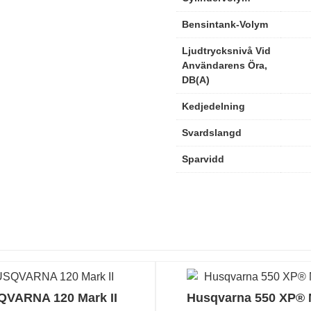
Bensintank-Volym
Ljudtrycksnivå Vid
Användarens Öra,
DB(A)
Kedjedelning
Svardslangd
Sparvidd
VARNA 120 Mark II
Husqvarna 550 XP® M