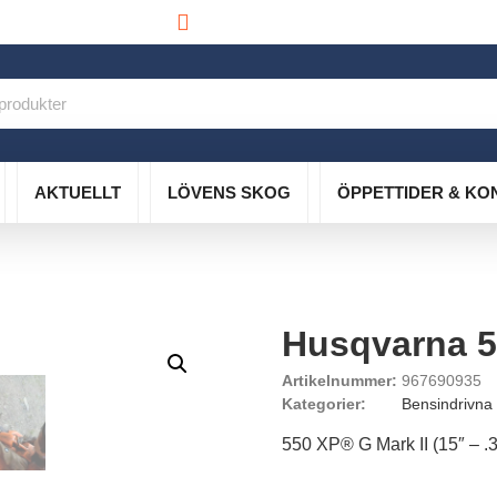
info@lovensskog.se
AKTUELLT
LÖVENS SKOG
ÖPPETTIDER & KO
Husqvarna 5
Artikelnummer:
967690935
Kategorier:
Bensindrivna
550 XP® G Mark II (15″ – 