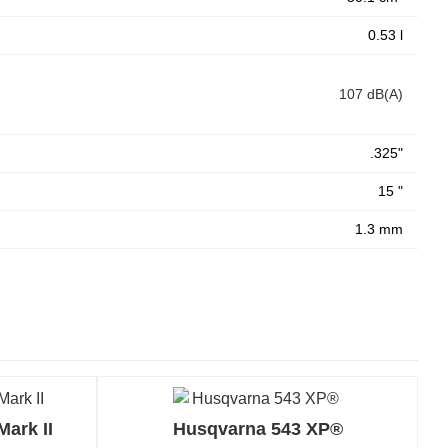
0.53 l
107 dB(A)
.325"
15 "
1.3 mm
ark II
Husqvarna 543 XP®