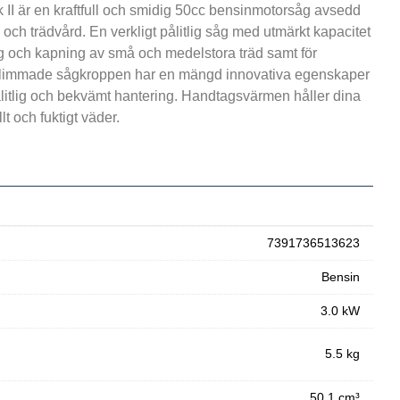
I är en kraftfull och smidig 50cc bensinmotorsåg avsedd
 och trädvård. En verkligt pålitlig såg med utmärkt kapacitet
ning och kapning av små och medelstora träd samt för
slimmade sågkroppen har en mängd innovativa egenskaper
pålitlig och bekvämt hantering. Handtagsvärmen håller dina
lt och fuktigt väder.
7391736513623
Bensin
3.0 kW
5.5 kg
50.1 cm³