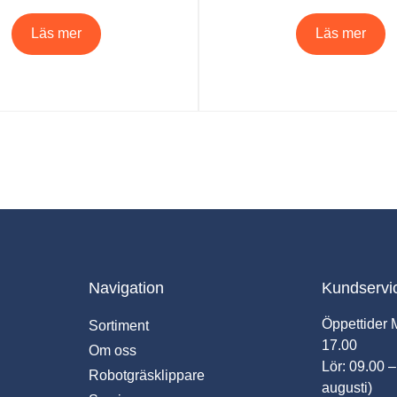
Läs mer
Läs mer
Navigation
Kundservi
Öppettider 
Sortiment
17.00
Om oss
Lör: 09.00 –
Robotgräsklippare
augusti)