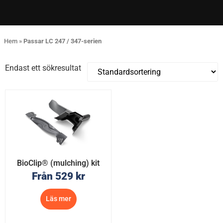
Hem
»
Passar LC 247 / 347-serien
Endast ett sökresultat
BioClip® (mulching) kit
Från
529
kr
Läs mer