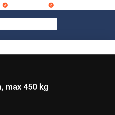
044-311848
Östra Vramsvägen 7 298 32, Tollarp
, max 450 kg