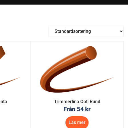
enta
Trimmerlina Opti Rund
Från
54
kr
Läs mer