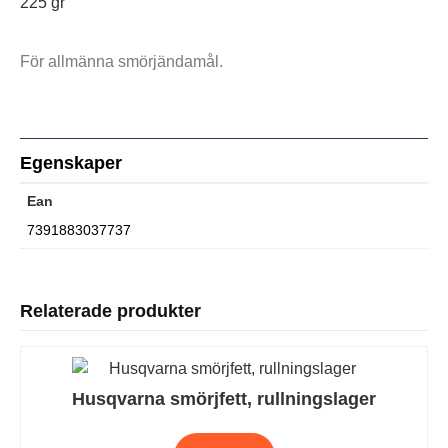
225 gr
För allmänna smörjändamål.
Egenskaper
Ean
7391883037737
Relaterade produkter
Husqvarna smörjfett, rullningslager