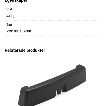
Egenskaper
Vikt
44 kg
Ean
7391883159088
Relaterade produkter