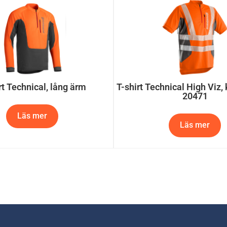
rt Technical, lång ärm
T-shirt Technical High Viz,
20471
Läs mer
Läs mer