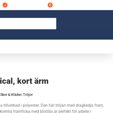
044-311848
Östra Vramsvägen 7 298 32, Tollarp
ical, kort ärm
,
Skor & Kläder
,
Tröjor
a tillverkad i polyester. Den här tröjan med dragkedja fram,
tkomlig framficka med blixtlås är perfekt för arbete i