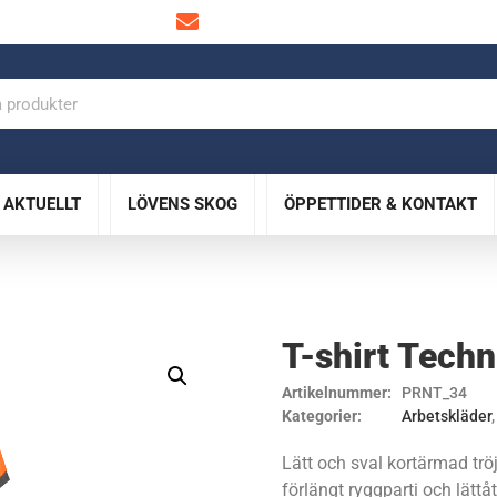
info@lovensskog.se
AKTUELLT
LÖVENS SKOG
ÖPPETTIDER & KONTAKT
T-shirt Techn
Artikelnummer:
PRNT_34
Kategorier:
Arbetskläder
Lätt och sval kortärmad tröj
förlängt ryggparti och lättå