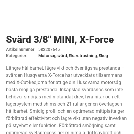
Svärd 3/8″ MINI, X-Force
Artikelnummer:
582207645
Kategorier:
Motorsågsvärd
,
Skärutrustning
,
Skog
Längre hållbarhet, lägre vikt och överlägsna prestanda –
svärden Husqvarna X-Force har utvecklats tillsammans
med X-Cut-kedjorna för att ge din Husqvarna motorsåg
bästa möjliga prestanda. Inkapslad svärdsnos som inte
behöver smörjas med niotandat drev, fyra nitar och ett
lagersystem med shims och 21 rullar ger en överlägsen
hållbarhet. Smidig profil och en optimerad mittplatta ger
förbättrad effektivitet och lägre vikt utan negativ inverkan
på styvhet eller funktion. Förbättrad smörjning samt
optimerad svetsprocess ger minimala driftsavbrott och