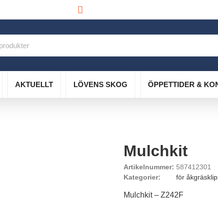
info@lovensskog.se
AKTUELLT
LÖVENS SKOG
ÖPPETTIDER & KO
Mulchkit
Artikelnummer:
587412301
Kategorier:
för åkgräskli
Mulchkit – Z242F