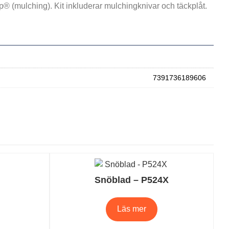
lip® (mulching). Kit inkluderar mulchingknivar och täckplåt.
7391736189606
Snöblad – P524X
Läs mer