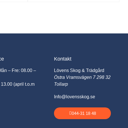
ce
Kontakt
Mån – Fre: 08.00 –
Lövens Skog & Trädgård
Östra Vramsvägen 7 298 32
 13.00 (april t.o.m
Tollarp
Info@lovensskog.se
044-31 18 48