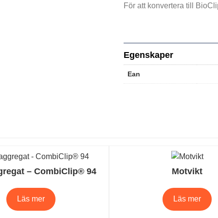
För att konvertera till BioC
Egenskaper
Ean
gregat – CombiClip® 94
Motvikt
Läs mer
Läs mer