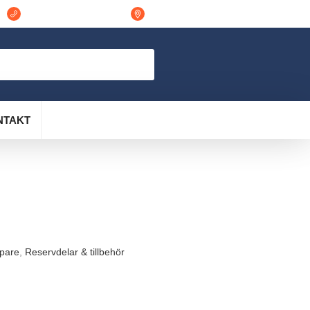
044-311848
Östra Vramsvägen 7 298 32, Tollarp
NTAKT
ppare
,
Reservdelar & tillbehör