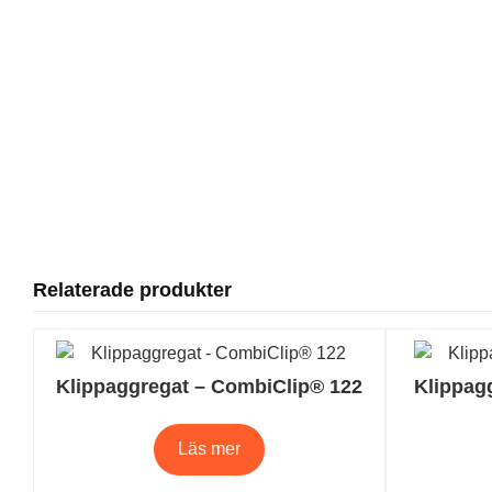
Relaterade produkter
Klippaggregat – CombiClip® 122
Klippag
Läs mer