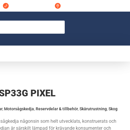
044-311848
Östra Vramsvägen 7 298 32, Tollarp
 SP33G PIXEL
ar
,
Motorsågskedja
,
Reservdelar & tillbehör
,
Skärutrustning
,
Skog
sågkedja någonsin som helt utvecklats, konstruerats och
Kedjan är särskilt lämpad för krävande konsumenter och