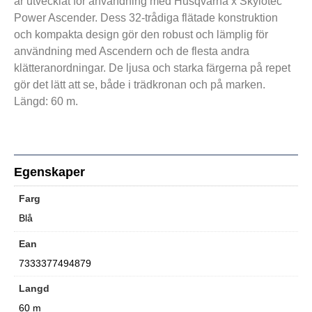
är utvecklat för användning med Husqvarna x Skylotec
Power Ascender. Dess 32-trådiga flätade konstruktion
och kompakta design gör den robust och lämplig för
användning med Ascendern och de flesta andra
klätteranordningar. De ljusa och starka färgerna på repet
gör det lätt att se, både i trädkronan och på marken.
Längd: 60 m.
Egenskaper
Farg
Blå
Ean
7333377494879
Langd
60 m