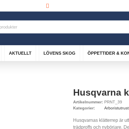
info@lovensskog.se
AKTUELLT
LÖVENS SKOG
ÖPPETTIDER & KO
Husqvarna k
Artikelnummer:
PRNT_39
Kategorier:
Arboristutrus
Husqvarnas klätterrep är ut
trädproffs och nybörjare. 