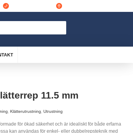
044-311848
Östra Vramsvägen 7 298 32, Tollarp
NTAKT
lätterrep 11.5 mm
tning
,
Klätterutrustning
,
Utrustning
formade för ökad säkerhet och är idealiskt för både erfarna
Dessa kan användas för enkel- eller dubbelrepsteknik med