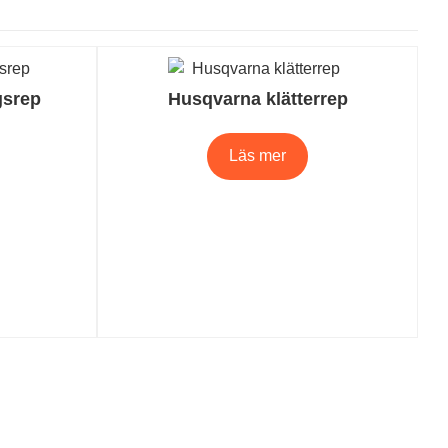
gsrep
Husqvarna klätterrep
Läs mer