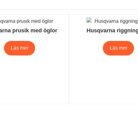
rna prusik med öglor
Husqvarna riggnin
Läs mer
Läs mer