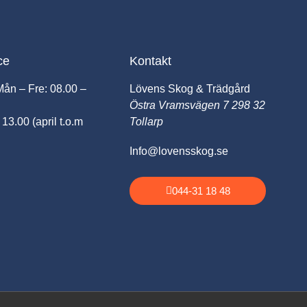
ce
Kontakt
Mån – Fre: 08.00 –
Lövens Skog & Trädgård
Östra Vramsvägen 7 298 32
 13.00 (april t.o.m
Tollarp
Info@lovensskog.se
044-31 18 48