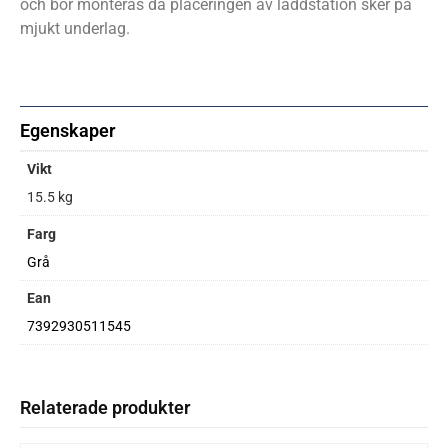
och bör monteras då placeringen av laddstation sker på
mjukt underlag.
Egenskaper
Vikt
15.5 kg
Farg
Grå
Ean
7392930511545
Relaterade produkter