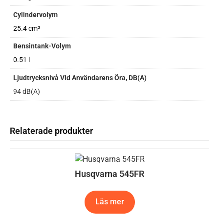
Cylindervolym
25.4 cm³
Bensintank-Volym
0.51 l
Ljudtrycksnivå Vid Användarens Öra, DB(A)
94 dB(A)
Relaterade produkter
Husqvarna 545FR
Läs mer