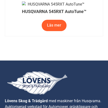
HUSQVARNA 545RXT AutoTune™
Läs mer
Lövens Skog & Trädgård
med maskiner från Husqvarna.
A
uktoriserad verkstad för Automower, gräsklippare och