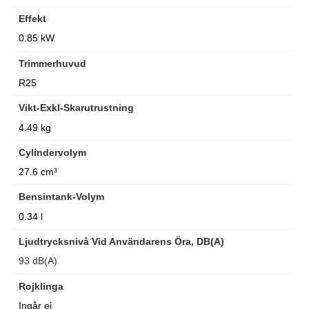
Effekt
0.85 kW
Trimmerhuvud
R25
Vikt-Exkl-Skarutrustning
4.49 kg
Cylindervolym
27.6 cm³
Bensintank-Volym
0.34 l
Ljudtrycksnivå Vid Användarens Öra, DB(A)
93 dB(A)
Rojklinga
Ingår ej