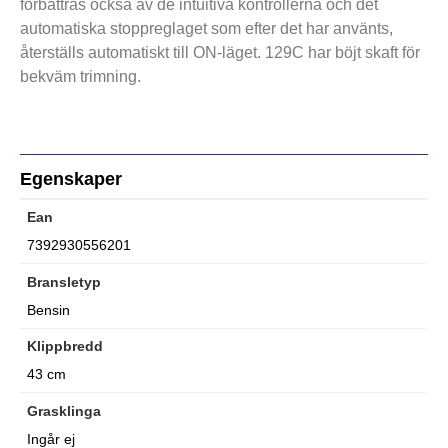
förbättras också av de intuitiva kontrollerna och det
automatiska stoppreglaget som efter det har använts,
återställs automatiskt till ON-läget. 129C har böjt skaft för
bekväm trimning.
Egenskaper
Ean
7392930556201
Bransletyp
Bensin
Klippbredd
43 cm
Grasklinga
Ingår ej