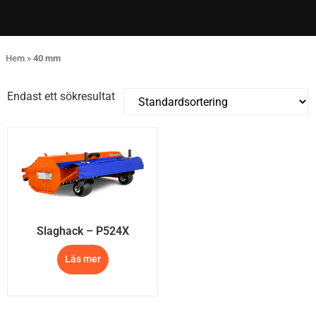
Hem
»
40 mm
Endast ett sökresultat
Slaghack – P524X
Läs mer