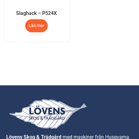
Slaghack – P524X
Läs mer
Lövens Skog & Trädgård
med maskiner från Husqvarna.