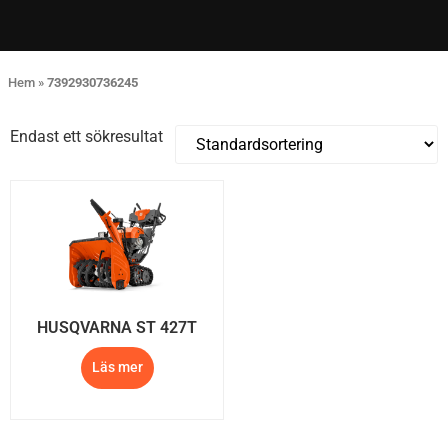
Hem
»
7392930736245
Endast ett sökresultat
HUSQVARNA ST 427T
Läs mer