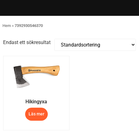
Hem
»
7392930546370
Endast ett sökresultat
Hikingyxa
Läs mer