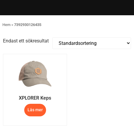
Hem
»
7392930126435
Endast ett sökresultat
XPLORER Keps
Läs mer