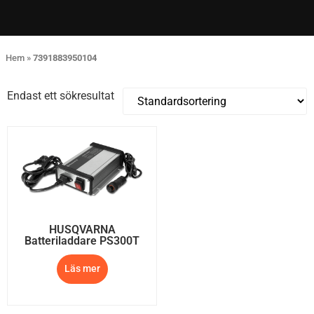
Hem
»
7391883950104
Endast ett sökresultat
HUSQVARNA
Batteriladdare PS300T
Läs mer