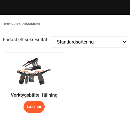
Hem
»
7391736584623
Endast ett sökresultat
Verktygsbälte, fällning
Läs mer