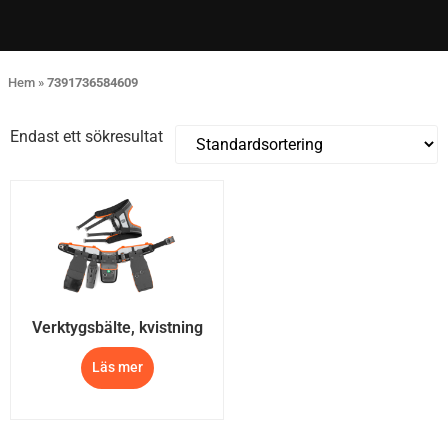
Hem
»
7391736584609
Endast ett sökresultat
Verktygsbälte, kvistning
Läs mer