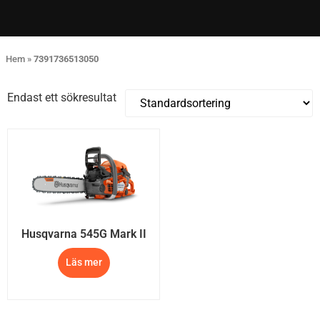
Hem
»
7391736513050
Endast ett sökresultat
Husqvarna 545G Mark II
Läs mer