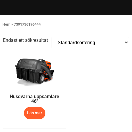
Hem
»
7391736196444
Endast ett sökresultat
Husqvarna uppsamlare
46″
Läs mer