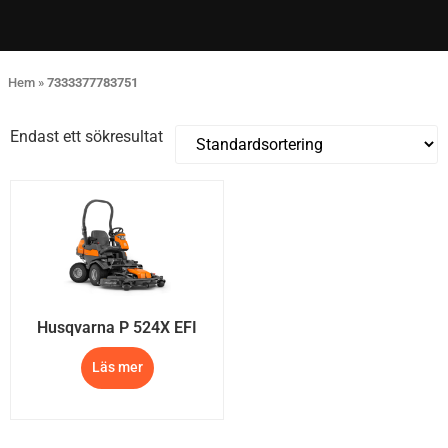
Hem
»
7333377783751
Endast ett sökresultat
Husqvarna P 524X EFI
Läs mer