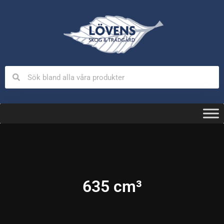
635 cm³